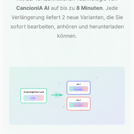
CancionIA AI
auf bis zu
8 Minuten
. Jede
Verlängerung liefert 2 neue Varianten, die Sie
sofort bearbeiten, anhören und herunterladen
können.
♪
♪
Stil 1
Bis zu 8 Min.
Ursprüngliches Lied
AI
2 Min.
Stil 2
Bis zu 8 Min.
♫
♫