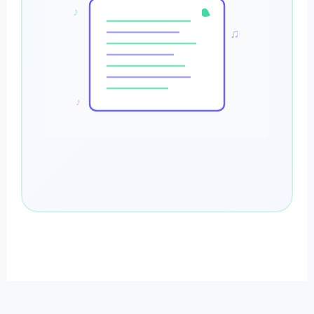
♪
♫
♪