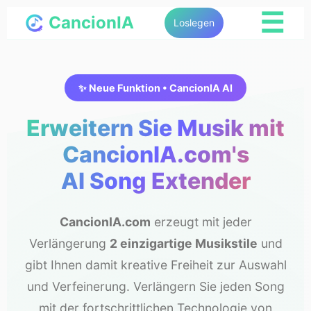
☰
CancionIA
Loslegen
✨ Neue Funktion • CancionIA AI
Erweitern Sie Musik mit
CancionIA.com's
AI Song Extender
CancionIA.com
erzeugt mit jeder
Verlängerung
2 einzigartige Musikstile
und
gibt Ihnen damit kreative Freiheit zur Auswahl
und Verfeinerung. Verlängern Sie jeden Song
mit der fortschrittlichen Technologie von