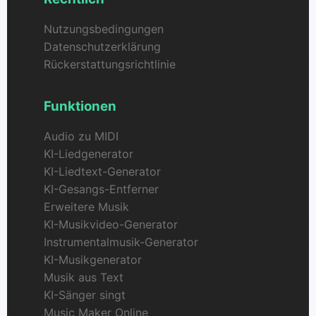
Nutzungsbedingungen
Datenschutzerklärung
Rückerstattungsrichtlinie
Funktionen
Audio zu MIDI
KI-Liedgenerator
KI-Liedtext-Generator
KI-Gesangs-Entferner
Erweitere Musik
KI-Musikvideo-Generator
Instrumentalmusik-Generator
KI-Musikgenerator
Musik aus Text
KI-Sänger singt
Music Maker Online