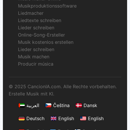
Musikproduktionssoftware
Liedmacher
Liedtexte schreiben
Lieder schreiben
Online-Song-Ersteller
Musik kostenlos erstellen
Lieder schreiben
Musik machen
Producir música
© 2025 CancionIA.com. Alle Rechte vorbehalten.
Erstelle Musik mit KI.
العربية
Čeština
Dansk
Deutsch
English
English