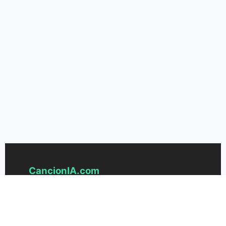
CancionIA.com
Der fortschrittlichste KI-Songgenerator, um
aus Text schöne Musik zu erstellen.
Verwandle deine Ideen mühelos in Songs.