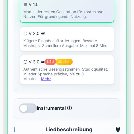
🟣 V 1.0
Modell der ersten Generation für kostenlose
Nutzer. Für grundlegende Nutzung.
⚪ V 2.0 👑
Klügere Eingabeaufforderungen. Bessere
Mashups. Schnellere Ausgabe. Maximal 8 Min.
⚪ V 3.0 👑
NEU
Jährlich
Authentische Gesangsstimmen, Studioqualität,
In jeder Sprache präzise, bis zu 8
Minuten.
Mehr
Instrumental ⓘ
Liedbeschreibung
🗑️