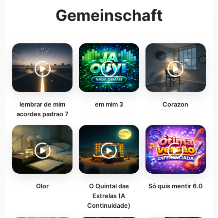
Gemeinschaft
lembrar de mim
em mim 3
Corazon
acordes padrao 7
Olor
O Quintal das
Só quis mentir 6.0
Estrelas (A
Continuidade)