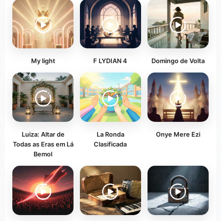
My light
F LYDIAN 4
Domingo de Volta
Luiza: Altar de
La Ronda
Onye Mere Ezi
Todas as Eras em Lá
Clasificada
Bemol