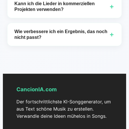
Interpretation, die zur gewünschten Emotion und
Kann ich die Lieder in kommerziellen
+
zum gewünschten Stil passt.
Projekten verwenden?
Prüfe die auf CancionIA.com geltenden
Bedingungen für private und kommerzielle
Wie verbessere ich ein Ergebnis, das noch
+
Nutzungen; wir haben klare Richtlinien zu Rechten.
nicht passt?
Benötigt präzise BPM, Instrumentierung,
rhythmische Dichte, Dynamik und Referenzen;
erzeugt neue Takes und vergleicht, bis der Zielklang
erreicht ist.
CancionIA.com
Der fortschrittlichste KI-Songgenerator, um
aus Text schöne Musik zu erstellen.
Verwandle deine Ideen mühelos in Songs.