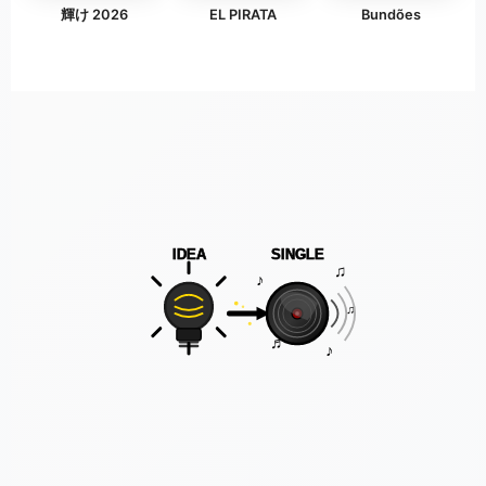
輝け 2026
EL PIRATA
Bundões
IDEA
SINGLE
♫
♪
♫
♬
♪