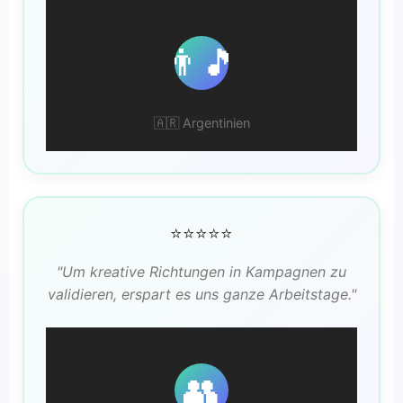
👨‍🎵
Bruno F.
🇦🇷 Argentinien
⭐⭐⭐⭐⭐
"Um kreative Richtungen in Kampagnen zu
validieren, erspart es uns ganze Arbeitstage."
👥