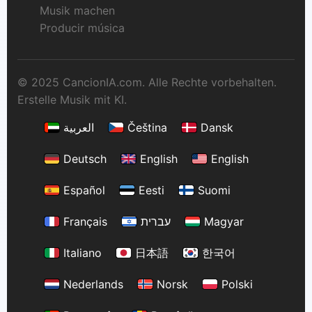
Musik machen
Producir música
© 2025 CancionIA.com. Alle Rechte vorbehalten.
Erstelle Musik mit KI.
العربية
Čeština
Dansk
Deutsch
English
English
Español
Eesti
Suomi
Français
עברית
Magyar
Italiano
日本語
한국어
Nederlands
Norsk
Polski