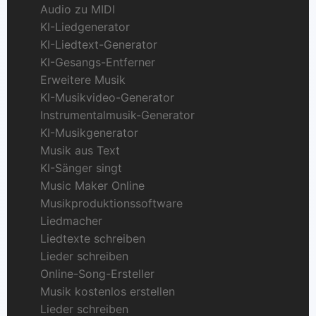
Audio zu MIDI
KI-Liedgenerator
KI-Liedtext-Generator
KI-Gesangs-Entferner
Erweitere Musik
KI-Musikvideo-Generator
Instrumentalmusik-Generator
KI-Musikgenerator
Musik aus Text
KI-Sänger singt
Music Maker Online
Musikproduktionssoftware
Liedmacher
Liedtexte schreiben
Lieder schreiben
Online-Song-Ersteller
Musik kostenlos erstellen
Lieder schreiben